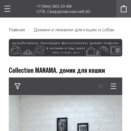
+7 (964) 385-33-88
СПб, Свердловская наб 60
Главная
Домики и лежанки для кошек и собак
Col
Collection MANAMA. домик для кошки