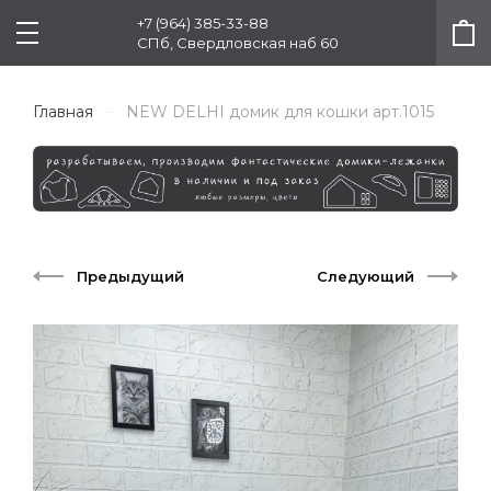
+7 (964) 385-33-88
СПб, Свердловская наб 60
Главная
NEW DELHI домик для кошки арт.1015
Предыдущий
Следующий