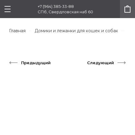
+7 (964) 385-33-88
СПб, Свердловская наб 60
Главная
Домики и лежанки для кошек и собак
Col
Предыдущий
Следующий