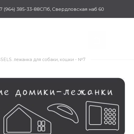
7 (964) 385-33-88
СПб, Свердловская наб 60
SSELS. лежанка для собаки, кошки - №7