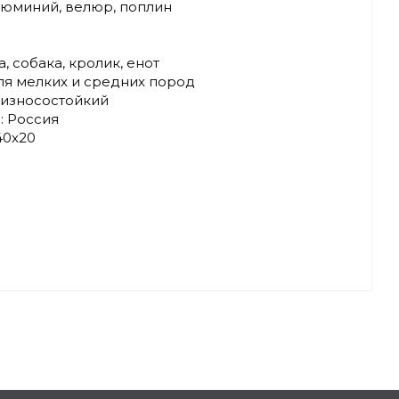
алюминий, велюр, поплин
, собака, кролик, енот
ля мелких и средних пород
 износостойкий
: Россия
40х20