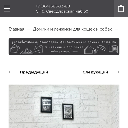
+7 (964) 385-33-88
СПб, Свердловская наб 60
Главная
Домики и лежанки для кошек и собак
Col
Предыдущий
Следующий