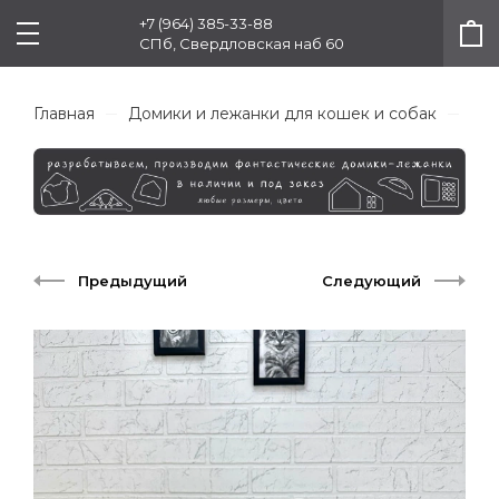
+7 (964) 385-33-88
СПб, Свердловская наб 60
Главная
Домики и лежанки для кошек и собак
Col
Предыдущий
Следующий