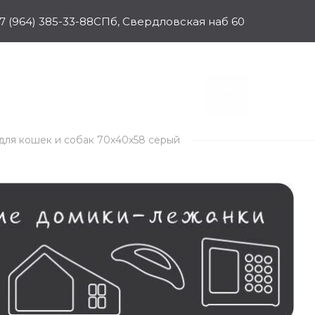
7 (964) 385-33-88
СПб, Свердловская наб 60
к для кошек и собак 70х40х58 серый