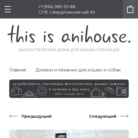
+7 (964) 385-33-88
СПб, Свердловская наб 60
Главная
Домики и лежанки для кошек и собак
Col
Предыдущий
Следующий